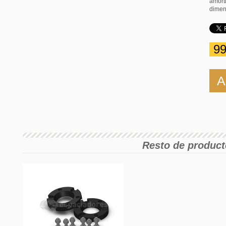
amor
dimen
99
A
Resto de product