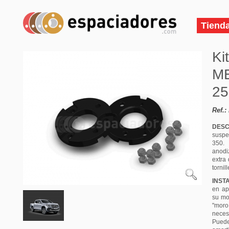
Tiend
Ki
M
25
Ref.:
DESC
suspe
350. 
anodi
extra 
tornil
INST
en ap
su mo
"moro
neces
Pued