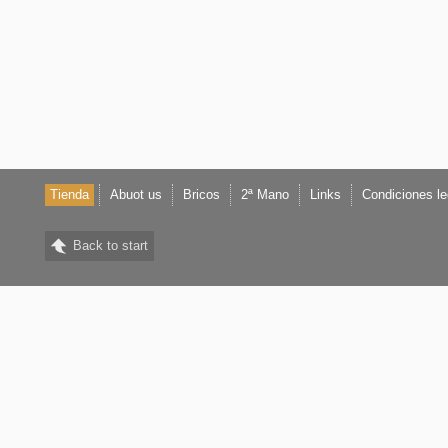
Tienda
Abuot us
Bricos
2ª Mano
Links
Condiciones le
Back to start