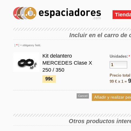
Tiend
Incluir en el carro de
[
*
] = obligatory field.
Kit delantero
Unidades:
*
MERCEDES Clase X
250 / 350
Precio total
99
€
99
€ x
1
=
Otros productos inter