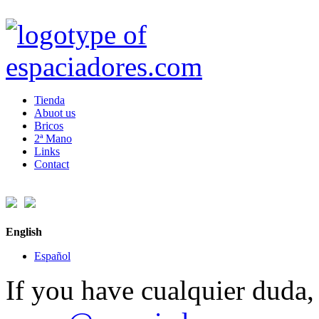
Tienda
Abuot us
Bricos
2ª Mano
Links
Contact
English
Español
If you have cualquier duda, 