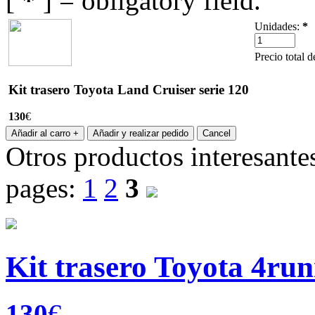
[
*
] = obligatory field.
Unidades:
*
Precio total d
Kit trasero Toyota Land Cruiser serie 120
130
€
Otros productos interesante
pages:
1
2
3
Kit trasero Toyota 4run
130
€