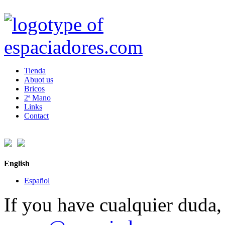
Tienda
Abuot us
Bricos
2ª Mano
Links
Contact
English
Español
If you have cualquier duda, 