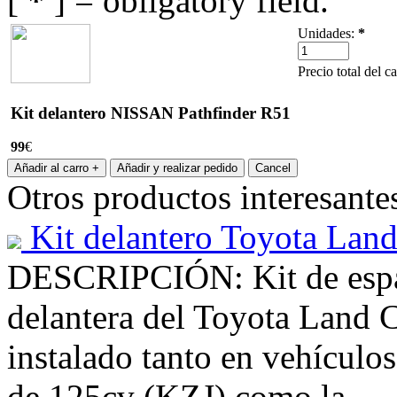
[
*
] = obligatory field.
Unidades:
*
Precio total del c
Kit delantero NISSAN Pathfinder R51
99
€
Otros productos interesante
Kit delantero Toyota Land
DESCRIPCIÓN: Kit de espac
delantera del Toyota Land C
instalado tanto en vehículo
de 125cv (KZJ) como la…