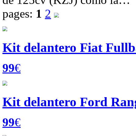
pages:
1
2
Kit delantero Fiat Full
99
€
Kit delantero Ford Rang
99
€