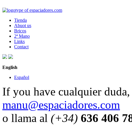
Tienda
Abuot us
Bricos
2ª Mano
Links
Contact
English
Español
If you have cualquier duda, 
manu@espaciadores.com
o llama al
(+34)
636 406 7