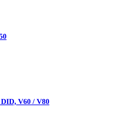
50
 DID, V60 / V80