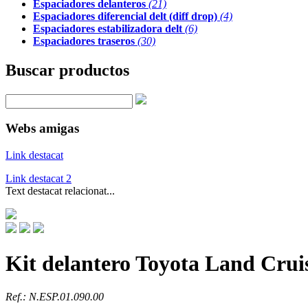
Espaciadores delanteros
(21)
Espaciadores diferencial delt (diff drop)
(4)
Espaciadores estabilizadora delt
(6)
Espaciadores traseros
(30)
Buscar productos
Webs amigas
Link destacat
Link destacat 2
Text destacat relacionat...
Kit delantero Toyota Land Cruis
Ref.: N.ESP.01.090.00