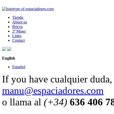
Tienda
Abuot us
Bricos
2ª Mano
Links
Contact
English
Español
If you have cualquier duda, 
manu@espaciadores.com
o llama al
(+34)
636 406 7