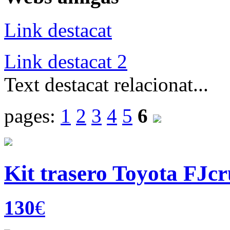
Link destacat
Link destacat 2
Text destacat relacionat...
pages:
1
2
3
4
5
6
Kit trasero Toyota FJcr
130
€