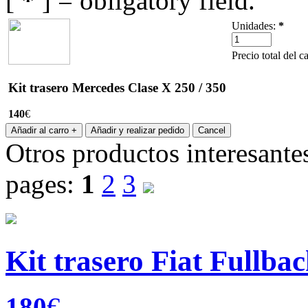
[
*
] = obligatory field.
Unidades:
*
Precio total del c
Kit trasero Mercedes Clase X 250 / 350
140
€
Otros productos interesante
pages:
1
2
3
Kit trasero Fiat Fullba
180
€