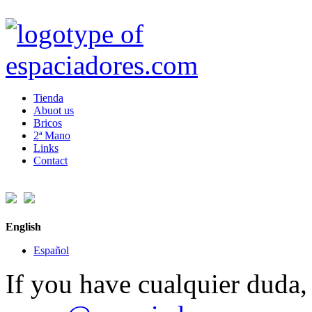
Tienda
Abuot us
Bricos
2ª Mano
Links
Contact
English
Español
If you have cualquier duda, 