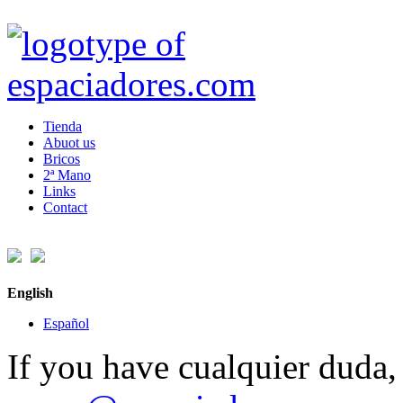
Tienda
Abuot us
Bricos
2ª Mano
Links
Contact
English
Español
If you have cualquier duda, 