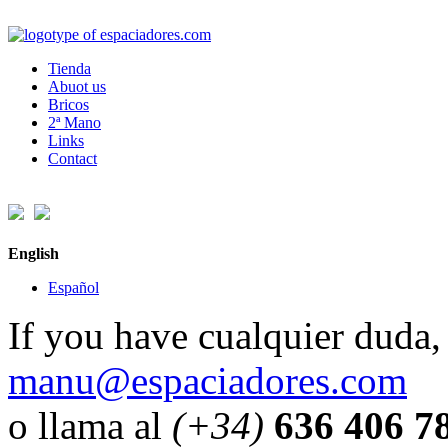
Tienda
Abuot us
Bricos
2ª Mano
Links
Contact
English
Español
If you have cualquier duda, 
manu@espaciadores.com
o llama al
(+34)
636 406 7