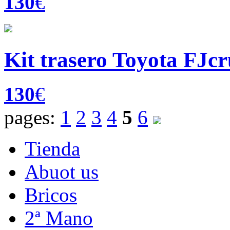
130
€
Kit trasero Toyota FJcr
130
€
pages:
1
2
3
4
5
6
Tienda
Abuot us
Bricos
2ª Mano