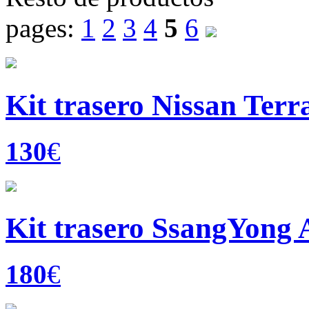
pages:
1
2
3
4
5
6
Kit trasero Nissan Terr
130
€
Kit trasero SsangYong 
180
€