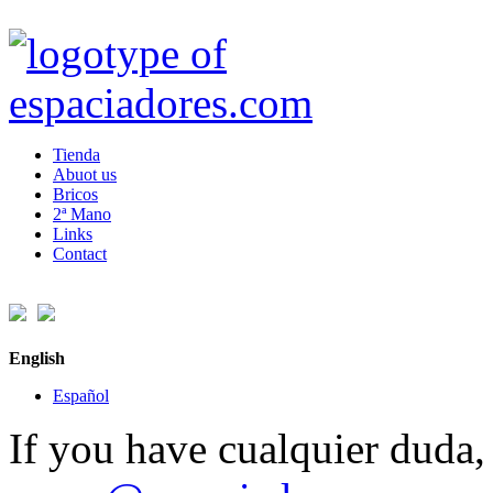
Tienda
Abuot us
Bricos
2ª Mano
Links
Contact
English
Español
If you have cualquier duda, 